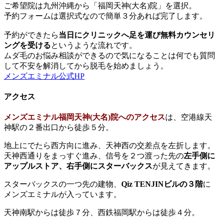
ご希望院は九州沖縄から「福岡天神(大名)院」を選択。
予約フォームは選択式なので簡単３分あれば完了します。
予約ができたら
当日にクリニックへ足を運び無料カウンセリ
ングを受ける
というような流れです。
ムダ毛のお悩み相談ができるので気になることは何でも質問
して不安を解消してから脱毛を始めましょう。
メンズエミナル公式HP
アクセス
メンズエミナル福岡天神
(大名)
院へのアクセス
は、空港線天
神駅の２番出口から徒歩５分。
地上にでたら西方向に進み、天神西の交差点を左折します。
天神西通りをまっすぐ進み、信号を２つ渡った先の
左手側に
アップルストア、右手側にスターバックス
が見えてきます。
スターバックスの一つ先の建物、
Qiz TENJINビルの３階
に
メンズエミナルが入っています。
天神南駅からは徒歩７分、西鉄福岡駅からは徒歩４分。