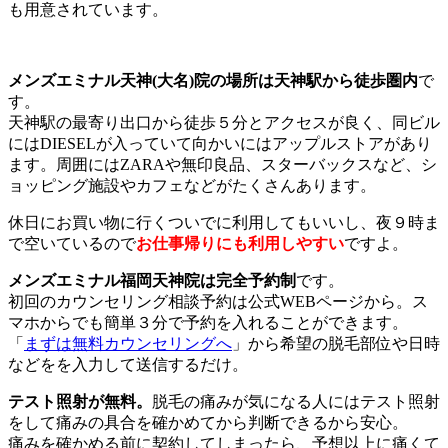
も用意されています。
メンズエミナル天神
(大名)院
の場所は天神駅から徒歩圏内
で
す。
天神駅の最寄り出口から徒歩５分とアクセスが良く、同ビル
にはDIESELが入っていて向かいにはアップルストアがあり
ます。周囲にはZARAや無印良品、スターバックスなど、シ
ョッピング施設やカフェなどがたくさんあります。
休日にお買い物に行くついでに利用してもいいし、夜９時ま
で空いているので
お仕事帰りにも利用しやすい
ですよ。
メンズエミナル福岡天神院は完全予約制
です。
初回のカウンセリング相談予約は公式WEBページから。ス
マホからでも簡単３分で予約を入れることができます。
「
まずは無料カウンセリングへ
」から希望の脱毛部位や日時
などをを入力して送信するだけ。
テスト照射が無料。
脱毛の痛みが気になる人にはテスト照射
をして痛みの具合を確かめてから判断できるから安心。
痛みを確かめる前に契約してしまったら、予想以上に痛くて