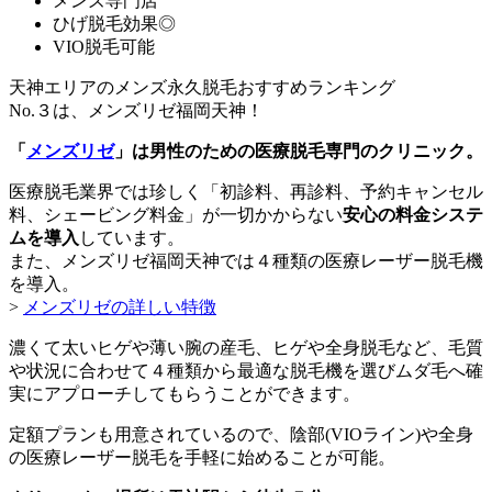
メンズ専門店
ひげ脱毛効果◎
VIO脱毛可能
天神エリアのメンズ永久脱毛おすすめランキング
No.３は、メンズリゼ福岡天神！
「
メンズリゼ
」は男性のための医療脱毛専門のクリニック。
医療脱毛業界では珍しく「初診料、再診料、予約キャンセル
料、シェービング料金」が一切かからない
安心の料金システ
ムを導入
しています。
また、メンズリゼ福岡天神では４種類の医療レーザー脱毛機
を導入。
>
メンズリゼの詳しい特徴
濃くて太いヒゲや薄い腕の産毛、ヒゲや全身脱毛など、毛質
や状況に合わせて４種類から最適な脱毛機を選びムダ毛へ確
実にアプローチしてもらうことができます。
定額プランも用意されているので、陰部(VIOライン)や全身
の医療レーザー脱毛を手軽に始めることが可能。