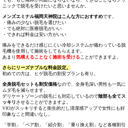
ニックで脱毛を受けたいと思いませんか。
メンズエミナル福岡天神院はこんな方におすすめ
です。
・痛みの少ない脱毛を選びたい
・でも絶対に医療脱毛がいい
・できれば料金は安い方がいい
痛みをできるだけ感じにくい冷却システムが備わっている脱
毛機を使用して施術をしてもらえます。
あまり
気構えることなく施術を受ける
ことができますよ。
さらにリーズナブルな料金設定。
初めての方は、ヒゲ脱毛の割安プランも有り。
全身脱毛セットも割安価格
なので、全身毛深い男性も一気に
ムダ毛を減らせます。
デリケートゾーンの脱毛にも対応しているので
陰部も全てス
ッキリ
させることができますよ。
VIOがスッキリすると衛生的だし清潔感アップで女性にも好
印象なこと間違いなし。
「学割」「ペア割」「紹介割」「乗り換え割」など各種割引