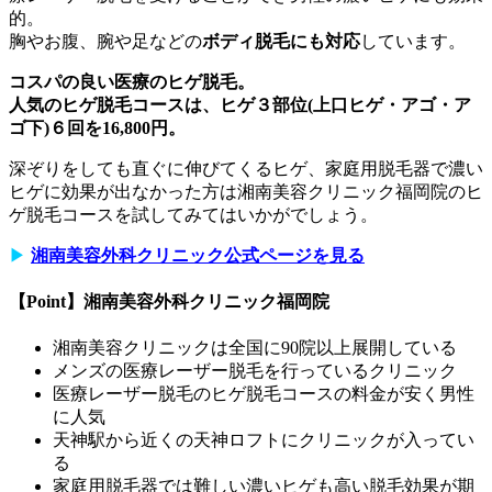
的。
胸やお腹、腕や足などの
ボディ脱毛にも対応
しています。
コスパの良い医療のヒゲ脱毛。
人気のヒゲ脱毛コースは、ヒゲ３部位(上口ヒゲ・アゴ・ア
ゴ下)６回を16,800円。
深ぞりをしても直ぐに伸びてくるヒゲ、家庭用脱毛器で濃い
ヒゲに効果が出なかった方は湘南美容クリニック福岡院のヒ
ゲ脱毛コースを試してみてはいかがでしょう。
▶︎
湘南美容外科クリニック公式ページを見る
【Point】湘南美容外科クリニック福岡院
湘南美容クリニックは全国に90院以上展開している
メンズの医療レーザー脱毛を行っているクリニック
医療レーザー脱毛のヒゲ脱毛コースの料金が安く男性
に人気
天神駅から近くの天神ロフトにクリニックが入ってい
る
家庭用脱毛器では難しい濃いヒゲも高い脱毛効果が期