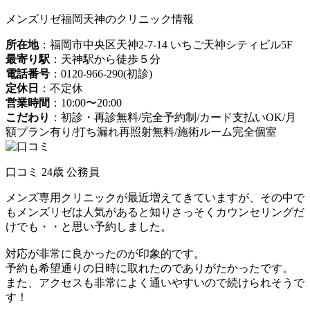
メンズリゼ福岡天神のクリニック情報
所在地
：福岡市中央区天神2-7-14 いちご天神シティビル5F
最寄り駅
：天神駅から徒歩５分
電話番号
：0120-966-290(初診)
定休日
：不定休
営業時間
：10:00〜20:00
こだわり
：初診・再診無料/完全予約制/カード支払いOK/月
額プラン有り/打ち漏れ再照射無料/施術ルーム完全個室
口コミ 24歳 公務員
メンズ専用クリニックが最近増えてきていますが、その中で
もメンズリゼは人気があると知りさっそくカウンセリングだ
けでも・・と思い予約しました。
対応が非常に良かったのが印象的です。
予約も希望通りの日時に取れたのでありがたかったです。
また、アクセスも非常によく通いやすいので続けられそうで
す！