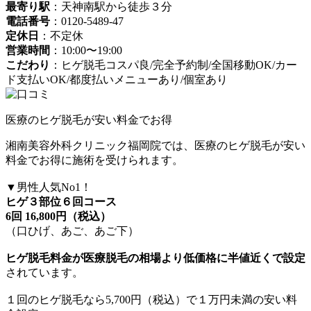
最寄り駅
：天神南駅から徒歩３分
電話番号
：0120-5489-47
定休日
：不定休
営業時間
：10:00〜19:00
こだわり
：ヒゲ脱毛コスパ良/完全予約制/全国移動OK/カー
ド支払いOK/都度払いメニューあり/個室あり
医療のヒゲ脱毛が安い料金でお得
湘南美容外科クリニック福岡院では、医療のヒゲ脱毛が安い
料金でお得に施術を受けられます。
▼男性人気No1！
ヒゲ３部位６回コース
6回 16,800円（税込）
（口ひげ、あご、あご下）
ヒゲ脱毛料金が医療脱毛の相場より低価格に半値近くで設定
されています。
１回のヒゲ脱毛なら5,700円（税込）で１万円未満の安い料