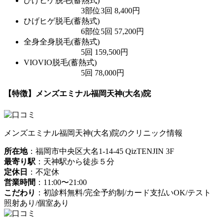
ひげ
ヒゲ脱毛(蓄熱式)
3部位3回 8,400円
ひげ
ヒゲ脱毛(蓄熱式)
6部位5回 57,200円
全身
全身脱毛(蓄熱式)
5回 159,500円
VIO
VIO脱毛(蓄熱式)
5回 78,000円
【特徴】メンズエミナル福岡天神(大名)院
メンズエミナル福岡天神(大名)院のクリニック情報
所在地
：福岡市中央区大名1-14-45 QizTENJIN 3F
最寄り駅
：天神駅から徒歩５分
定休日
：不定休
営業時間
：11:00〜21:00
こだわり
：初診料無料/完全予約制/カード支払いOK/テスト
照射あり/個室あり