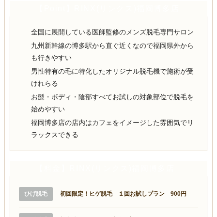
【Point】RINX(リンクス)福岡博多店
全国に展開している医師監修のメンズ脱毛専門サロン
九州新幹線の博多駅から直ぐ近くなので福岡県外から
も行きやすい
男性特有の毛に特化したオリジナル脱毛機で施術が受
けれらる
お髭・ボディ・陰部すべてお試しの対象部位で脱毛を
始めやすい
福岡博多店の店内はカフェをイメージした雰囲気でリ
ラックスできる
【料金】RINX(リンクス)福岡博多店
ひげ脱毛
初回限定！ヒゲ脱毛 １回お試しプラン 900円