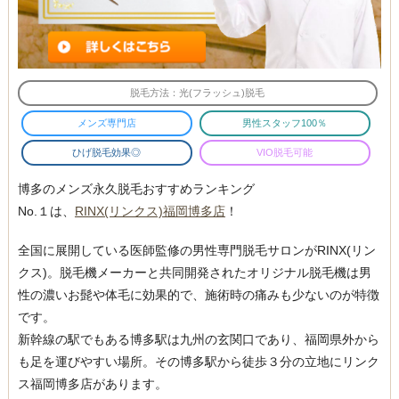
脱毛方法：光(フラッシュ)脱毛
メンズ専門店
男性スタッフ100％
ひげ脱毛効果◎
VIO脱毛可能
博多のメンズ永久脱毛おすすめランキング
No.１は、
RINX(リンクス)福岡博多店
！
全国に展開している医師監修の男性専門脱毛サロンがRINX(リン
クス)。脱毛機メーカーと共同開発されたオリジナル脱毛機は男
性の濃いお髭や体毛に効果的で、施術時の痛みも少ないのが特徴
です。
新幹線の駅でもある博多駅は九州の玄関口であり、福岡県外から
も足を運びやすい場所。その博多駅から徒歩３分の立地にリンク
ス福岡博多店があります。