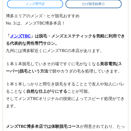
メンズ専門店
ひげ脱毛効果◎
博多エリアのメンズ・ヒゲ脱毛おすすめ
No.３は、メンズTBC博多本店！
「
メンズTBC
」は脱毛・メンズエステティックを気軽に利用でき
る代表的な男性専門サロン。
九州には博多駅近くにメンズTBCの本店があります。
１本１本脱毛していきその場ですぐに毛がなくなる
美容電気(ス
ーパー)脱毛という方法
で髭やカラダの毛を処理していきます。
１本１本しっかりと間引き脱毛をすることとで友人や知人にバレ
ることなく
自然な仕上がりにする
ことが可能。
そしてメンズTBCオリジナルの技術によってスピード処理ができ
ます。
メンズTBC博多本店では体験脱毛コース
が用意されており、たっ