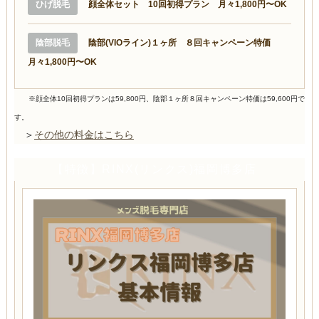
ひげ脱毛
顔全体セット 10回初得プラン 月々1,800円〜OK
陰部脱毛
陰部(VIOライン)１ヶ所 ８回キャンペーン特価
月々1,800円〜OK
※顔全体10回初得プランは59,800円、陰部１ヶ所８回キャンペーン特価は59,600円で
す。
＞
その他の料金はこちら
【特徴】RINX(リンクス)福岡博多店