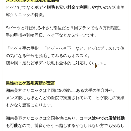
メンズのボディ脱毛も低価格
ヒゲだけでなく
ボディ脱毛も安い料金で利用しやすい
のが湘南美
容クリニックの特徴。
Sパーツと呼ばれる小さな部位だと６回プランでも３万円程度。
手の甲指や乳輪周辺、へそ下などがSパーツです。
「ヒゲ＋手の甲指」「ヒゲ＋へそ下」など、ヒゲにプラスして体
の気になる部分を脱毛してみるのもオススメ。
腕や胴・足などボディ脱毛も全体的に対応しています。
男性のヒゲ脱毛実績が豊富
湘南美容クリニックは全国に90院以上ある大手の美容外科。
メンズ脱毛もほとんどの医院で実施されていて、ヒゲ脱毛の実績
もかなり豊富にあります。
湘南美容クリニックは全国各地にあり、
コース途中での店舗移動
も可能
なので、博多から引っ越しするかもしれない方でも安心し