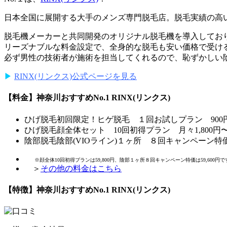
日本全国に展開する大手のメンズ専門脱毛店。脱毛実績の高い
脱毛機メーカーと共同開発のオリジナル脱毛機を導入してお
リーズナブルな料金設定で、全身的な脱毛も安い価格で受ける
必ず男性の技術者が施術を担当してくれるので、恥ずかしい陰
▶︎
RINX(リンクス)公式ページを見る
【料金】神奈川おすすめNo.1 RINX(リンクス)
ひげ脱毛
初回限定！ヒゲ脱毛 １回お試しプラン 900
ひげ脱毛
顔全体セット 10回初得プラン 月々1,800円
陰部脱毛
陰部(VIOライン)１ヶ所 ８回キャンペーン特価 
※顔全体10回初得プランは59,800円、陰部１ヶ所８回キャンペーン特価は59,600円で
＞
その他の料金はこちら
【特徴】神奈川おすすめNo.1 RINX(リンクス)