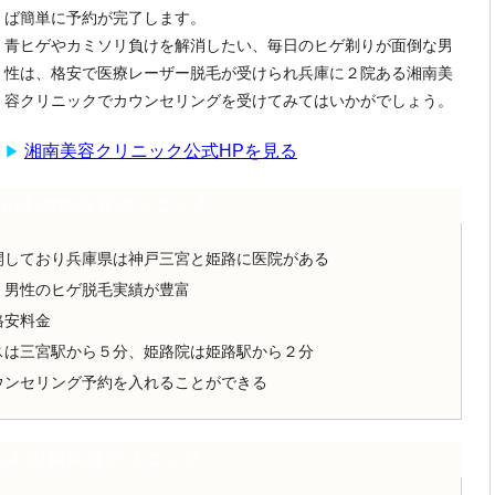
ば簡単に予約が完了します。
青ヒゲやカミソリ負けを解消したい、毎日のヒゲ剃りが面倒な男
性は、格安で医療レーザー脱毛が受けられ兵庫に２院ある湘南美
容クリニックでカウンセリングを受けてみてはいかがでしょう。
湘南美容クリニック公式HPを見る
▶︎
No.4 湘南美容クリニック
開しており兵庫県は神戸三宮と姫路に医院がある
、男性のヒゲ脱毛実績が豊富
格安料金
スは三宮駅から５分、姫路院は姫路駅から２分
ウンセリング予約を入れることができる
.4 湘南美容クリニック