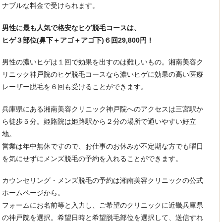
ナブルな料金で受けられます。
男性に最も人気で格安なヒゲ脱毛コースは、
ヒゲ３部位(鼻下＋アゴ＋アゴ下)６回29,800円！
男性の濃いヒゲは１回で効果を出すのは難しいもの。湘南美容ク
リニック神戸院のヒゲ脱毛コースなら濃いヒゲに効果の高い医療
レーザー脱毛を６回も受けることができます。
兵庫県にある湘南美容クリニック神戸院へのアクセスは三宮駅か
ら徒歩５分。姫路院は姫路駅から２分の場所で通いやすい好立
地。
営業は年中無休ですので、お仕事のお休みが不定期な方でも曜日
を気にせずにメンズ脱毛の予約を入れることができます。
カウンセリング・メンズ脱毛の予約は湘南美容クリニックの公式
ホームページから。
フォームにお名前等と入力し、ご希望のクリニックに近畿兵庫県
の神戸院を選択。希望日時と希望脱毛部位を選択して、送信すれ