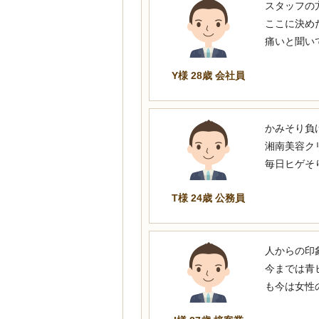
スタッフの
ここに決め
痛いと聞い
Y様 28歳 会社員
かみそり負
湘南美容ク
毎日ヒゲそ
T様 24歳 公務員
人からの印
今までは青
も今は女性