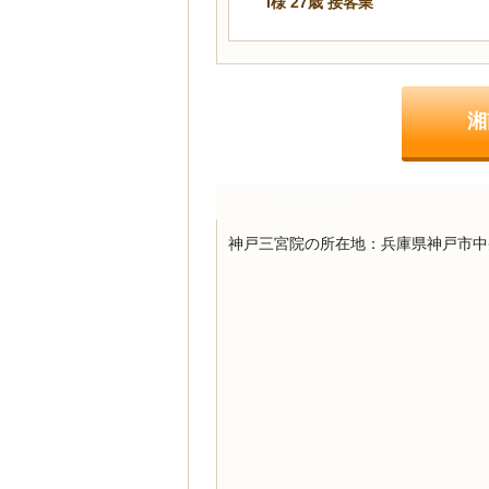
I様 27歳 接客業
湘
アクセス
神戸三宮院の所在地：
兵庫県神戸市中央