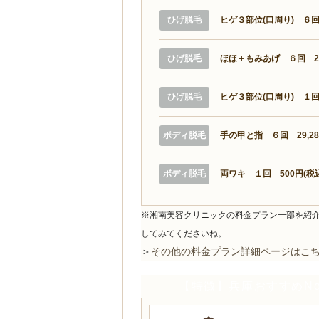
ひげ脱毛
ヒゲ３部位(口周り) ６回 
ひげ脱毛
ほほ＋もみあげ ６回 29,
ひげ脱毛
ヒゲ３部位(口周り) １回 
ボディ脱毛
手の甲と指 ６回 29,28
ボディ脱毛
両ワキ １回 500円(税
※湘南美容クリニックの料金プラン一部を紹
してみてくださいね。
＞
その他の料金プラン詳細ページはこ
【特徴】兵庫おすすめNo