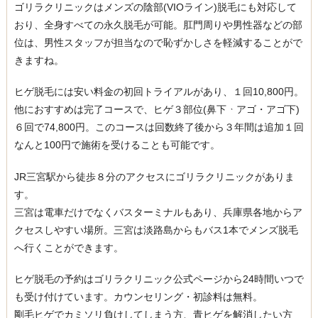
ゴリラクリニックはメンズの陰部(VIOライン)脱毛にも対応して
おり、全身すべての永久脱毛が可能。肛門周りや男性器などの部
位は、男性スタッフが担当なので恥ずかしさを軽減することがで
きますね。
ヒゲ脱毛には安い料金の初回トライアルがあり、１回10,800円。
他におすすめは完了コースで、ヒゲ３部位(鼻下・アゴ・アゴ下)
６回で74,800円。このコースは回数終了後から３年間は追加１回
なんと100円で施術を受けることも可能です。
JR三宮駅から徒歩８分のアクセスにゴリラクリニックがありま
す。
三宮は電車だけでなくバスターミナルもあり、兵庫県各地からア
クセスしやすい場所。三宮は淡路島からもバス1本でメンズ脱毛
へ行くことができます。
ヒゲ脱毛の予約はゴリラクリニック公式ページから24時間いつで
も受け付けています。カウンセリング・初診料は無料。
剛毛ヒゲでカミソリ負けしてしまう方、青ヒゲを解消したい方