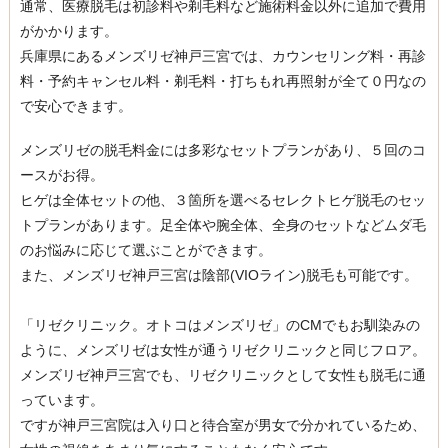
通常、医療脱毛は初診料や剃毛料など施術料金以外に追加で費用
がかかります。
兵庫県にあるメンズリゼ神戸三宮では、カウンセリング料・再診
料・予約キャンセル料・剃毛料・打ちもれ再照射が全て０円なの
で安心できます。
メンズリゼの脱毛料金には多彩なセットプランがあり、５回のコ
ースがお得。
ヒゲは全体セットの他、３箇所を選べるセレクトヒゲ脱毛のセッ
トプランがあります。足全体や腕全体、全身のセットなどムダ毛
のお悩みに応じて選ぶことができます。
また、メンズリゼ神戸三宮は陰部(VIOライン)脱毛も可能です。
「リゼクリニック。オトコはメンズリゼ」のCMでもお馴染みの
ように、メンズリゼは女性が通うリゼクリニックと同じフロア。
メンズリゼ神戸三宮でも、リゼクリニックとして女性も脱毛に通
っています。
ですが神戸三宮院は入り口と待合室が男女で分かれているため、