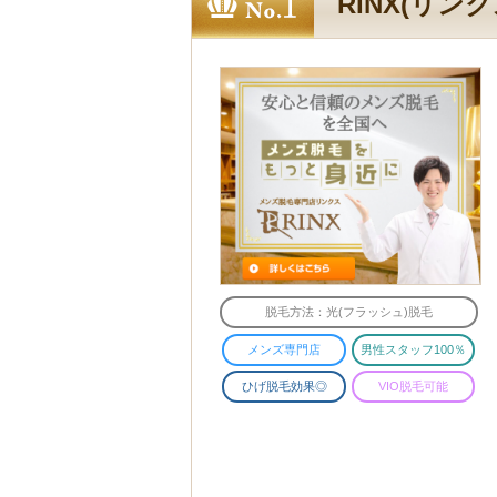
RINX(リン
脱毛方法：光(フラッシュ)脱毛
メンズ専門店
男性スタッフ100％
ひげ脱毛効果◎
VIO脱毛可能