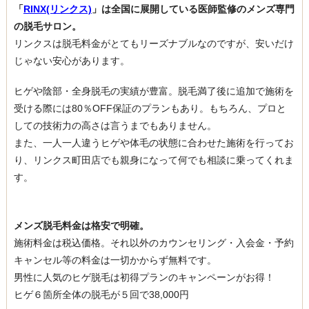
「
RINX(リンクス)
」は全国に展開している医師監修のメンズ専門
の脱毛サロン。
リンクスは脱毛料金がとてもリーズナブルなのですが、安いだけ
じゃない安心があります。
ヒゲや陰部・全身脱毛の実績が豊富。脱毛満了後に追加で施術を
受ける際には80％OFF保証のプランもあり。もちろん、プロと
しての技術力の高さは言うまでもありません。
また、一人一人違うヒゲや体毛の状態に合わせた施術を行ってお
り、リンクス町田店でも親身になって何でも相談に乗ってくれま
す。
メンズ脱毛料金は格安で明確。
施術料金は税込価格。それ以外のカウンセリング・入会金・予約
キャンセル等の料金は一切かからず無料です。
男性に人気のヒゲ脱毛は初得プランのキャンペーンがお得！
ヒゲ６箇所全体の脱毛が５回で38,000円