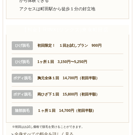
から体験できる
アクセスは町田駅から徒歩１分の好立地
【料金】RINX(リンクス)東京町田店
ひげ脱毛
初回限定！ １回お試しプラン 900円
ひげ脱毛
1ヶ所１回 3,150円〜5,250円
ボディ脱毛
胸元全体１回 14,700円（初回半額）
ボディ脱毛
両ひざ下１回 15,800円（初回半額）
陰部脱毛
１ヶ所１回 14,700円（初回半額）
※初回はお試し価格で脱毛を受けることができます。
＞
全身すべての料金を詳しく見る