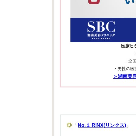
医療ヒ
・全国
・男性の医
＞湘南美
◎
「
No.１ RINX(リンクス)
」