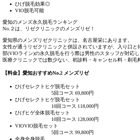
ひげ脱毛効果◎
VIO脱毛可能
愛知のメンズ永久脱毛ランキング
No.２は、リゼクリニックのメンズリゼ！
愛知県のメンズリゼクリニックは、名古屋栄にあります。
女性が通うリゼクリニックと併設されていますが、入り口と
部(VIOライン)の永久脱毛を行う際は男性のスタッフが対
医療クリニックでは数少ない、初診料・キャンセル料・剃毛
【料金】愛知おすすめNo.2 メンズリゼ
ひげ
セレクトヒゲ脱毛セット
5回コース 69,800円
ひげ
セレクトヒゲ脱毛セット
10回コース 118,000円
ひげ
ヒゲ全体脱毛セット
10回コース 128,000円
VIO
VIO脱毛セット
5回コース 99,800円
全身
全身脱毛