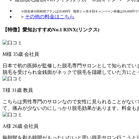
※顔全体10回初得プランは59,800円、陰部１ヶ所８回キャンペーン特価は59,600円で
＞
その他の料金はこちら
【特徴】愛知おすすめNo.1 RINX(リンクス)
M様 35歳 会社員
日本で初の医師が監修した脱毛専門サロンとして知られてい
脱毛を受けられ金銭面がネックで脱毛を躊躇していた方にと
T様 31歳 教員
こちらは男性専門のサロンなので女性に見られることがない
て、痛みが少ないのにしっかり脱毛効果があります。料金も
A様 26歳 会社員
毎朝髭を剃る時間がもったいないと思い脱毛サロン行こうと