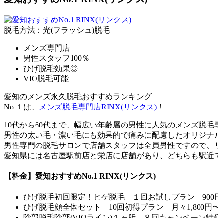
脱毛方法：光(フラッシュ)脱毛
メンズ専門店
男性スタッフ100％
ひげ脱毛効果◎
VIO脱毛可能
愛知のメンズ永久脱毛おすすめランキング
No.１は、
メンズ脱毛専門店RINX(リンクス)
！
10代から60代まで、幅広い年齢層の男性に人気のメンズ脱毛
男性の太い毛・濃い毛にも効果的で痛みに配慮したオリジナ
男性専門の脱毛サロンで店舗スタッフは全員男性ですので、
愛知県には名古屋駅前店と栄店に店舗があり、どちらも駅近
【料金】愛知おすすめNo.1 RINX(リンクス)
ひげ脱毛
初回限定！ヒゲ脱毛 １回お試しプラン 900
ひげ脱毛
顔全体セット 10回初得プラン 月々1,800円
陰部脱毛
陰部(VIOライン)１ヶ所 ８回キャンペーン特価 