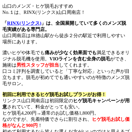
山口のメンズ・ヒゲ脱毛おすすめ
No.１は、RINX(リンクス)山口周南店！
「
RINX(リンクス)
」は、全国展開していて多くのメンズ脱
毛実績がある専門店。
山口周南店はJR徳山駅から徒歩２分の駅近で利用しやすい
場所にあります。
濃いヒゲや体毛でも
痛みが少なく効果面でも
満足できるオリ
ジナル脱毛機を使用。
VIOラインを含む全身の脱毛
ができ、
施術は
男性スタッフが担当
してくれます。
口コミ評判を調査していると「丁寧な対応」といった声が目
立ちます。脱毛が初めてでも通いやすいのが特徴のメンズ脱
毛サロン。
初回に利用できるヒゲ脱毛お試しプランがお得！
リンクス山口周南店は初回限定の
ヒゲ脱毛キャンペーンが用
意
されていて、料金がとっても安い。
ヒゲ脱毛4,200円→通常のお試し価格1,800円。
なのですが、先着特価でさらに割引され、
ヒゲ脱毛お試し価
格がなんと900円
！
初めて利用するなら皆んな選んだ方がいいのではと思えるプ