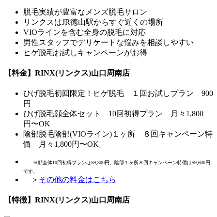
脱毛実績が豊富なメンズ脱毛サロン
リンクスはJR徳山駅からすぐ近くの場所
VIOラインを含む全身の脱毛に対応
男性スタッフでデリケートな悩みを相談しやすい
ヒゲ脱毛お試しキャンペーンがお得
【料金】RINX(リンクス)山口周南店
ひげ脱毛
初回限定！ヒゲ脱毛 １回お試しプラン 900
円
ひげ脱毛
顔全体セット 10回初得プラン 月々1,800
円〜OK
陰部脱毛
陰部(VIOライン)１ヶ所 ８回キャンペーン特
価 月々1,800円〜OK
※顔全体10回初得プランは59,800円、陰部１ヶ所８回キャンペーン特価は59,600円
です。
＞
その他の料金はこちら
【特徴】RINX(リンクス)山口周南店