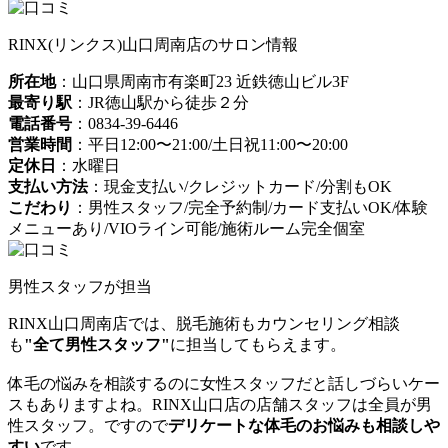
RINX(リンクス)山口周南店のサロン情報
所在地
：山口県周南市有楽町23 近鉄徳山ビル3F
最寄り駅
：JR徳山駅から徒歩２分
電話番号
：0834-39-6446
営業時間
：平日12:00〜21:00/土日祝11:00〜20:00
定休日
：水曜日
支払い方法
：現金支払い/クレジットカード/分割もOK
こだわり
：男性スタッフ/完全予約制/カード支払いOK/体験
メニューあり/VIOライン可能/施術ルーム完全個室
男性スタッフが担当
RINX山口周南店では、脱毛施術もカウンセリング相談
も
"全て男性スタッフ"
に担当してもらえます。
体毛の悩みを相談するのに女性スタッフだと話しづらいケー
スもありますよね。RINX山口店の店舗スタッフは全員が男
性スタッフ。ですので
デリケートな体毛のお悩みも相談しや
すい
です。