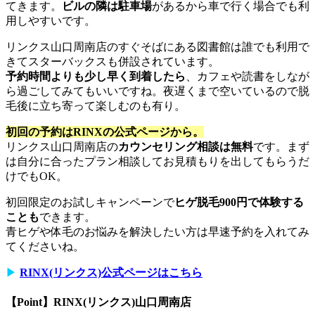
てきます。
ビルの隣は駐車場
があるから車で行く場合でも利
用しやすいです。
リンクス山口周南店のすぐそばにある図書館は誰でも利用で
きてスターバックスも併設されています。
予約時間よりも少し早く到着したら
、カフェや読書をしなが
ら過ごしてみてもいいですね。夜遅くまで空いているので脱
毛後に立ち寄って楽しむのも有り。
初回の予約はRINXの公式ページから。
リンクス山口周南店の
カウンセリング相談は無料
です。まず
は自分に合ったプラン相談してお見積もりを出してもらうだ
けでもOK。
初回限定のお試しキャンペーンで
ヒゲ脱毛900円で体験する
ことも
できます。
青ヒゲや体毛のお悩みを解決したい方は早速予約を入れてみ
てくださいね。
▶︎
RINX(リンクス)公式ページはこちら
【Point】RINX(リンクス)山口周南店