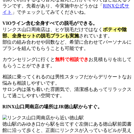
ランです。先着があり、今実施中かどうかは「
RINX公式サ
イト
」でチェックしてみてくださいね。
VIOライン含む全身すべての脱毛ができる。
リンクス山口周南店は、ヒゲ脱毛だけではなく
ボティや陰
部、全身セットの脱毛プランも実施
されています。
部位の組み合わせや回数など、希望に合わせてパーソナルに
プランを組んでもらうことも可能です。
カウンセリングに行くと
無料で相談でき
お見積もりを出して
もらうことができます。
相談に乗ってくれるのは男性スタッフだからデリケートなお
悩みも相談しやすいです。
サロン内は落ち着いた雰囲気で、清潔感もあってリラックス
して過ごしやすい空間です。
RINX山口周南店の場所はJR徳山駅からすぐ。
徳山駅のみゆき口から駅を出てすぐ左側にある徳山駅前図書
館に沿って歩くと、正面にリンクスが入っているビルが見え