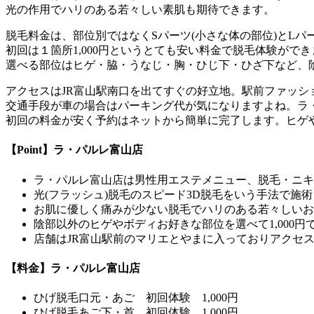
光の作用でハリのある若々しい素肌も期待できます。
脱毛料金は、部位別ではなくSパーツ(小さな体の部位)とLパ
初回は１箇所1,000円というとても安い料金で脱毛体験ができ
選べる部位はヒゲ・脇・うなじ・胸・ひじ下・ひざ下など、陰
アクセスはJR富山駅南口を出てすぐの好立地。駅前ファッ
交通手段が車の場合はパーキング代が気になりますよね。ラ・
初回の料金が安く予約はネットから簡単に完了します。ヒゲ
【Point】ラ・パルレ富山店
ラ・パルレ富山店は男性用エステメニュー、脱毛・ニキ
光(フラッシュ)脱毛のスピード3D脱毛をいう手法で施
お肌に優しく痛みが少ない脱毛でハリのある若々しいお
陰部以外のヒゲやボディお好きな部位を選べて1,000円
店舗はJR富山駅前のマリエとやまに入っておりアクセ
【料金】ラ・パルレ富山店
ひげ脱毛
口元・あご 初回体験 1,000円
ひげ脱毛
あご下・首 初回体験 1,000円