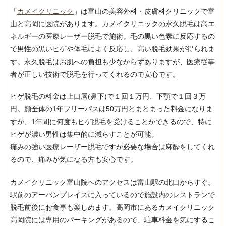
「
カメイクリニック
」は富山の美容外科・皮膚科クリニックで富
山と高岡に医院があります。カメイクリニックの永久脱毛は高エ
ネルギーの医療レーザー脱毛で施術。毛の黒い色素に反応するの
で男性の黒いヒゲや体毛によく反応し、高い脱毛効果が得られま
す。永久脱毛はお肌への負担も少なからずありますが、医療従事
者が正しい技術で脱毛を行ってくれるので安心です。
ヒゲ脱毛の料金は上口唇(鼻下)で１回１万円、下顎で１回３万
円。顔全体の1年フリーパスは50万円とまとまった料金になりま
すが、1年間に何度もヒゲ脱毛を受けることができるので、特に
ヒゲが濃い男性は集中的に減らすことが可能。
痛みの強い医療レーザー脱毛ですが必要な場合は麻酔をしてくれ
るので、痛みが気になる方も安心です。
カメイクリニック富山院へのアクセスは富山駅の北口からすぐ。
駅前のアーバンプレイスに入っているので施設内のレストランで
脱毛前後にお食事も楽しめます。高岡市にあるカメイクリニック
高岡院には専用のパーキングがあるので、駐車料金を気にするこ