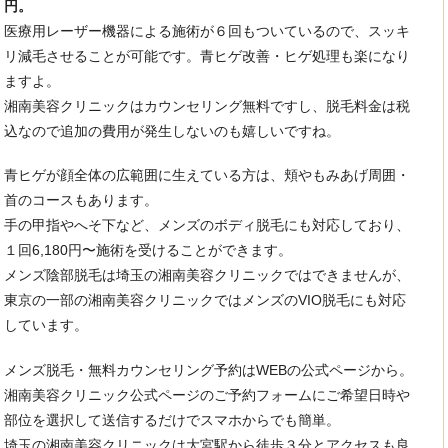
円。
医療用レーザー機器による施術が６回もついているので、スッキ
リ減毛させることが可能です。青ヒゲ改善・ヒゲ処理も楽になり
ますよ。
湘南美容クリニックはカウンセリング無料ですし、脱毛料金は税
込なので追加の費用が発生しないのも嬉しいですね。
青ヒゲが顔全体の広範囲に生えている方は、頬やもみあげ周囲・
首のコースもあります。
手の甲指やへそ下など、メンズのボディ脱毛にも対応しており、
１回6,180円〜施術を受けることができます。
メンズ陰部脱毛は埼玉の湘南美容クリニックではできませんが、
東京の一部の湘南美容クリニックではメンズのVIO脱毛にも対応
しています。
メンズ脱毛・無料カウンセリング予約はWEBの公式ページから。
湘南美容クリニック公式ページのご予約フォームにご希望日時や
部位を選択して送信するだけでスマホからでも簡単。
埼玉の湘南美容クリニックは大宮駅から徒歩３分とアクセスも良