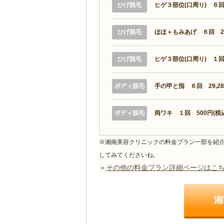
ひげ脱毛
ヒゲ３部位(口周り) ６回 
ひげ脱毛
ほほ＋もみあげ ６回 29,
ひげ脱毛
ヒゲ３部位(口周り) １回 
ボディ脱毛
手の甲と指 ６回 29,28
ボディ脱毛
両ワキ １回 500円(税
※湘南美容クリニックの料金プラン一部を紹
してみてくださいね。
＞
その他の料金プラン詳細ページはこ
湘