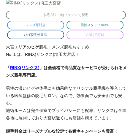
脱毛方法：光(フラッシュ)脱毛
メンズ専門店
男性スタッフ100％
ひげ脱毛効果◎
VIO脱毛可能
大宮エリアのヒゲ脱毛・メンズ脱毛おすすめ
No.１は、RINX(リンクス)埼玉大宮店！
「
RINX(リンクス)
」は低価格で高品質なサービスが受けられるメ
ンズ脱毛専門店。
男性の濃いヒゲや体毛にも効果的なオリジナル脱毛機を導入して
いる医師監修の脱毛サロン。なので、効果面でも安全面でも安
心。
施術ルームは完全個室でプライバシーにも配慮。リンクスは全国
各地に展開しており大宮駅近くにも店舗を構えています。
脱毛料金はリーズナブルな設定で各種キャンペーンも豊富！