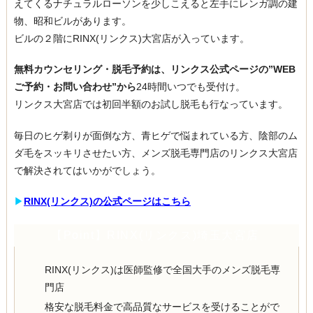
えてくるナチュラルローソンを少しこえると左手にレンガ調の建
物、昭和ビルがあります。
ビルの２階にRINX(リンクス)大宮店が入っています。
無料カウンセリング・脱毛予約は、リンクス公式ページの”WEB
ご予約・お問い合わせ”から
24時間いつでも受付け。
リンクス大宮店では初回半額のお試し脱毛も行なっています。
毎日のヒゲ剃りが面倒な方、青ヒゲで悩まれている方、陰部のム
ダ毛をスッキリさせたい方、メンズ脱毛専門店のリンクス大宮店
で解決されてはいかがでしょう。
▶︎
RINX(リンクス)の公式ページはこちら
【Point】RINX(リンクス)埼玉大宮店
RINX(リンクス)は医師監修で全国大手のメンズ脱毛専
門店
格安な脱毛料金で高品質なサービスを受けることがで