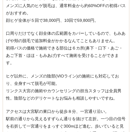
メンズに人気のヒゲ脱毛は、通常料金から約60%OFFの初得パス
がおすすめ。
顔ヒゲ全体が５回で38,000円、10回で59,800円。
口周りだけでなく顔全体の広範囲をカバーしているので、もみあ
げや頬の脱毛で追加料金がかかるなんてこともありません。
初得パスの価格で施術できる部位は６カ所(鼻下・口下・あご・
あご下首・ほほ・もみあげ)すべて施術を受けることができま
す。
ヒゲ以外に、メンズの陰部(VIOライン)の施術にも対応してお
り、全身すべて脱毛が可能。
リンクス大宮の施術やカウンセリングの担当スタッフは全員男
性。陰部などのデリケートなお悩みも相談しやすいですね。
アクセスは大宮駅の東口から徒歩８分、一宮通り沿い。
駅前の通りから見えるすずらん通りを抜けて左折。一つ目の信号
を右折して一宮通りをまっすぐ300mほど進む。歩いていると見