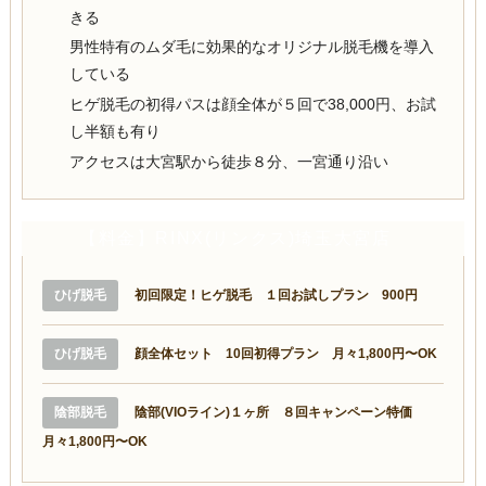
きる
男性特有のムダ毛に効果的なオリジナル脱毛機を導入
している
ヒゲ脱毛の初得パスは顔全体が５回で38,000円、お試
し半額も有り
アクセスは大宮駅から徒歩８分、一宮通り沿い
【料金】RINX(リンクス)埼玉大宮店
ひげ脱毛
初回限定！ヒゲ脱毛 １回お試しプラン 900円
ひげ脱毛
顔全体セット 10回初得プラン 月々1,800円〜OK
陰部脱毛
陰部(VIOライン)１ヶ所 ８回キャンペーン特価
月々1,800円〜OK