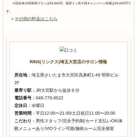
※顔全体10回初得プランは59,800円、陰部１ヶ所８回キャンペーン特価は59,600円で
す。
＞
その他の料金はこちら
【特徴】RINX(リンクス)埼玉大宮店
RINX(リンクス)埼玉大宮店のサロン情報
所在地
：埼玉県さいたま市大宮区高鼻町1-49 明和ビル
2F
最寄り駅
：JR大宮駅から徒歩６分
電話番号
：048-779-8522
定休日
：水曜日
営業時間
：平日12:00〜21:00/土日祝日11:00〜20:00
こだわり
：男性スタッフ/完全予約制/カード支払いOK/体
験メニューあり/VIOライン可能/施術ルーム完全個室