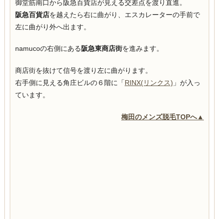
御堂筋南口から阪急百貨店が見える交差点を渡り直進。
阪急百貨店
を越えたら右に曲がり、エスカレーターの手前で
左に曲がり外へ出ます。
namucoの右側にある
阪急東商店街
を進みます。
商店街を抜けて信号を渡り左に曲がります。
右手側に見える角庄ビルの６階に「
RINX(リンクス)
」が入っ
ています。
梅田のメンズ脱毛TOPへ▲