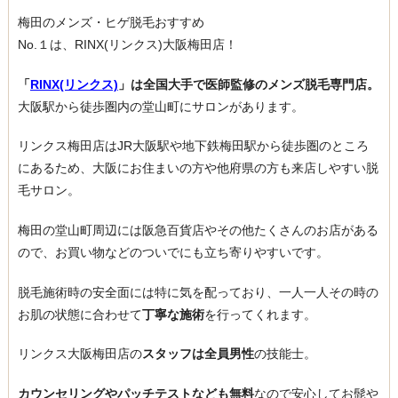
梅田のメンズ・ヒゲ脱毛おすすめ
No.１は、RINX(リンクス)大阪梅田店！
「
RINX(リンクス)
」は全国大手で医師監修のメンズ脱毛専門店。
大阪駅から徒歩圏内の堂山町にサロンがあります。
リンクス梅田店はJR大阪駅や地下鉄梅田駅から徒歩圏のところ
にあるため、大阪にお住まいの方や他府県の方も来店しやすい脱
毛サロン。
梅田の堂山町周辺には阪急百貨店やその他たくさんのお店がある
ので、お買い物などのついでにも立ち寄りやすいです。
脱毛施術時の安全面には特に気を配っており、一人一人その時の
お肌の状態に合わせて
丁寧な施術
を行ってくれます。
リンクス大阪梅田店の
スタッフは全員男性
の技能士。
カウンセリングやパッチテストなども無料
なので安心してお髭や