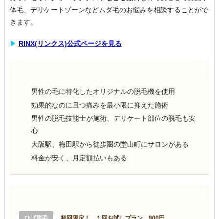
体毛、デリケートゾーンなどムダ毛のお悩みを相談することがで
きます。
▶︎
RINX(リンクス)公式ページを見る
【Point】RINX(リンクス)大阪梅田店
男性の毛に特化したオリジナルの脱毛機を使用
効果的なのに且つ痛みを最小限に抑えた施術
男性の脱毛技能士が施術、デリケート部位の脱毛も安
心
大阪駅、梅田駅から徒歩圏の堂山町にサロンがある
料金が安く、月定額払いもある
【料金】RINX(リンクス)大阪梅田店
ひげ脱毛
初回限定！ １回お試しプラン 900円