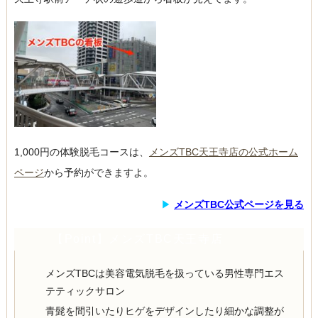
1,000円の体験脱毛コースは、
メンズTBC天王寺店の公式ホーム
ページ
から予約ができますよ。
▶︎
メンズTBC公式ページを見る
【Point】メンズTBC天王寺店
メンズTBCは美容電気脱毛を扱っている男性専門エス
テティックサロン
青髭を間引いたりヒゲをデザインしたり細かな調整が