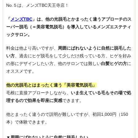
No.５は、メンズTBC天王寺店！
「
メンズTBC
」は、他の光脱毛とかまったく違うアプローチのス
ーパー脱毛（＝美容電気脱毛）を導入しているメンズエステティ
ックサロン。
料金は他より高いですが、
周囲にばれないように自然に脱毛した
い方
、過去にヒゲ脱毛をして少しだけ残っている方、ヒゲを好み
の形にデザインしたい方、他のサロンでは難しい
白髪ヒゲの方
に
オススメです。
他の光脱毛とはまったく違う「美容電気脱毛」
毛根に直接アプローチしながら、
いま生えている毛もその場で処
理するので効果を即座に実感
できます。
他とまったく違うので説明が難しいですが、初回1,000円（150
本）で体験できます。
▼周囲にばれないように自然に脱毛したい