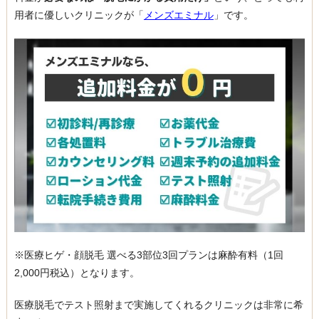
用者に優しいクリニックが「
メンズエミナル
」です。
※医療ヒゲ・顔脱毛 選べる3部位3回プランは麻酔有料（1回
2,000円税込）となります。
医療脱毛でテスト照射まで実施してくれるクリニックは非常に希