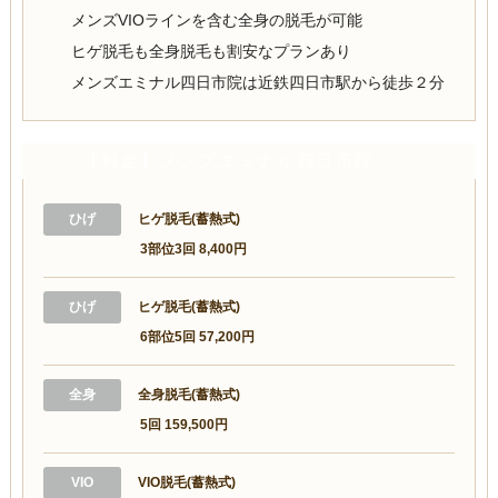
メンズVIOラインを含む全身の脱毛が可能
ヒゲ脱毛も全身脱毛も割安なプランあり
メンズエミナル四日市院は近鉄四日市駅から徒歩２分
【料金】メンズエミナル四日市院
ひげ
ヒゲ脱毛(蓄熱式)
3部位3回 8,400円
ひげ
ヒゲ脱毛(蓄熱式)
6部位5回 57,200円
全身
全身脱毛(蓄熱式)
5回 159,500円
VIO
VIO脱毛(蓄熱式)