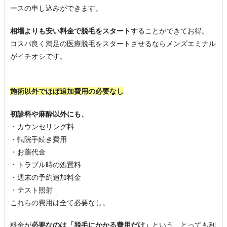
ースの申し込みができます。
相場よりも安い料金で脱毛をスタート
することができてお得。
コスパ良く満足の医療脱毛をスタートさせるならメンズエミナル
がイチオシです。
施術以外でほぼ追加費用の必要なし
初診料や麻酔以外にも、
・カウンセリング料
・転院手続き費用
・お薬代金
・トラブル時の処置料
・週末の予約追加料金
・テスト照射
これらの費用は全て必要なし。
料金が
必要なのは「脱毛にかかる費用だけ」
という、とっても利