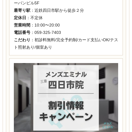
ーバンビル5F
最寄り駅
：近鉄四日市駅から徒歩２分
定休日
：不定休
営業時間
：10:00〜20:00
電話番号
：059-325-7403
こだわり
：初診料無料/完全予約制/カード支払いOK/テス
ト照射あり/個室あり