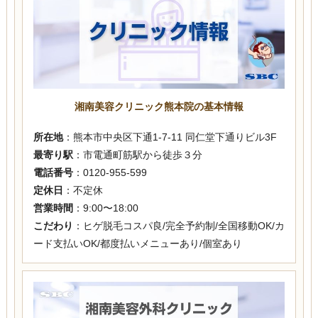
湘南美容クリニック熊本院の基本情報
所在地
：熊本市中央区下通1-7-11 同仁堂下通りビル3F
最寄り駅
：市電通町筋駅から徒歩３分
電話番号
：0120-955-599
定休日
：不定休
営業時間
：9:00〜18:00
こだわり
：ヒゲ脱毛コスパ良/完全予約制/全国移動OK/カ
ード支払いOK/都度払いメニューあり/個室あり