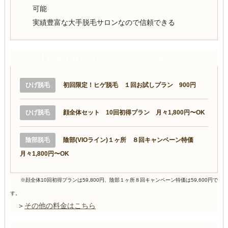
可能
実績豊富な大手脱毛サロンなので信頼できる
【料金】RINX(リンクス)石川金沢店
ひげ脱毛
初回限定！ヒゲ脱毛 １回お試しプラン 900円
ひげ脱毛
顔全体セット 10回初得プラン 月々1,800円〜OK
陰部脱毛
陰部(VIOライン)１ヶ所 ８回キャンペーン特価
月々1,800円〜OK
※顔全体10回初得プランは59,800円、陰部１ヶ所８回キャンペーン特価は59,600円で
す。
＞
その他の料金はこちら