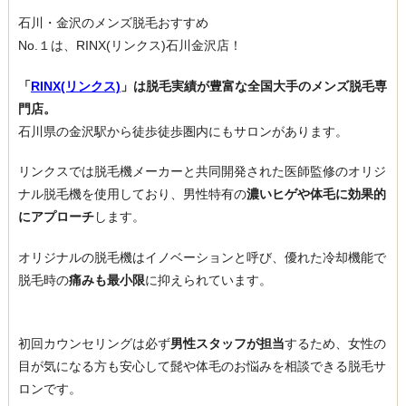
石川・金沢のメンズ脱毛おすすめ
No.１は、RINX(リンクス)石川金沢店！
「
RINX(リンクス)
」は脱毛実績が豊富な全国大手のメンズ脱毛専
門店。
石川県の金沢駅から徒歩徒歩圏内にもサロンがあります。
リンクスでは脱毛機メーカーと共同開発された医師監修のオリジ
ナル脱毛機を使用しており、男性特有の
濃いヒゲや体毛に効果的
にアプローチ
します。
オリジナルの脱毛機はイノベーションと呼び、優れた冷却機能で
脱毛時の
痛みも最小限
に抑えられています。
初回カウンセリングは必ず
男性スタッフが担当
するため、女性の
目が気になる方も安心して髭や体毛のお悩みを相談できる脱毛サ
ロンです。