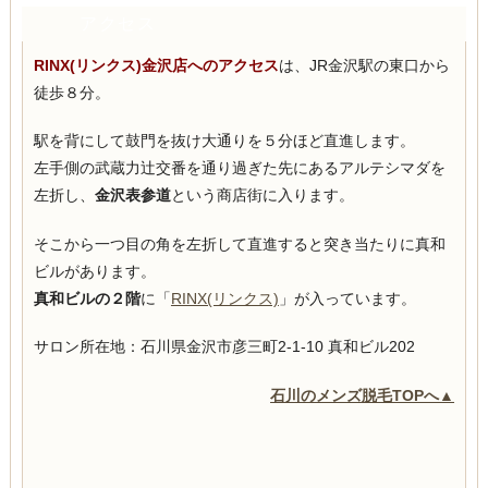
アクセス
RINX(リンクス)金沢店へのアクセス
は、JR金沢駅の東口から
徒歩８分。
駅を背にして鼓門を抜け大通りを５分ほど直進します。
左手側の武蔵力辻交番を通り過ぎた先にあるアルテシマダを
左折し、
金沢表参道
という商店街に入ります。
そこから一つ目の角を左折して直進すると突き当たりに真和
ビルがあります。
真和ビルの２階
に「
RINX(リンクス)
」が入っています。
サロン所在地：石川県金沢市彦三町2-1-10 真和ビル202
石川のメンズ脱毛TOPへ▲