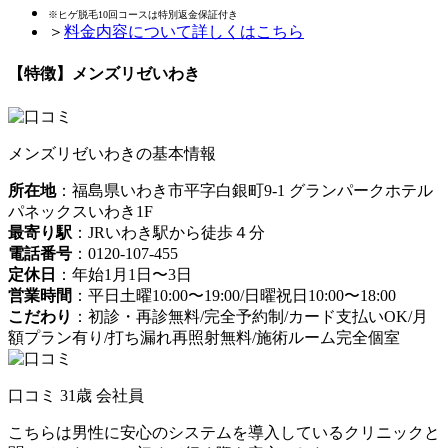
※ヒゲ脱毛10回コースは特別返金保証付き
＞
料金内容について詳しくはこちら
【特徴】メンズリゼいわき
メンズリゼいわきの基本情報
所在地
：福島県いわき市平字白銀町9-1 グランパークホテル
パネックスいわき1F
最寄り駅
：JRいわき駅から徒歩４分
電話番号
：0120-107-455
定休日
：年始1月1日〜3日
営業時間
：平日土曜10:00〜19:00/日曜祝日10:00〜18:00
こだわり
：初診・再診無料/完全予約制/カード支払いOK/月
額プラン有り/打ち漏れ再照射無料/施術ルーム完全個室
口コミ 31歳 会社員
こちらは男性に安心のシステムを導入しているクリニックと