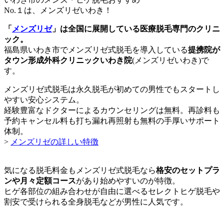
No.１は、メンズリゼいわき！
「
メンズリゼ
」は全国に展開している医療脱毛専門のクリニ
ック。
福島県いわき市でメンズリゼ式脱毛を導入している
提携院が
タウン形成外科クリニックいわき院
(メンズリゼいわき)で
す。
メンズリゼ式脱毛は永久脱毛が初めての男性でもスタートし
やすい安心システム。
経験豊富なドクターによるカウンセリングは無料。再診料も
予約キャンセル料も打ち漏れ再照射も無料の手厚いサポート
体制。
>
メンズリゼの詳しい特徴
気になる脱毛料金もメンズリゼ式脱毛なら
格安のセットプラ
ンや月々定額コース
があり始めやすいのが特徴。
ヒゲ各部位の組み合わせが自由に選べるセレクトヒゲ脱毛や
割安で受けられる全身脱毛などが男性に人気です。