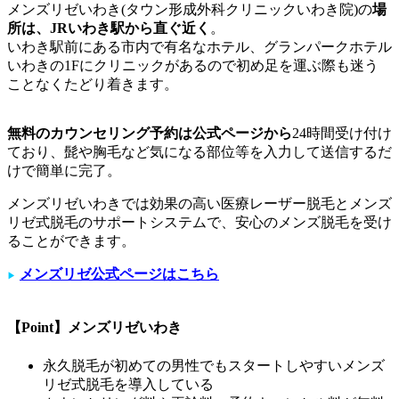
メンズリゼいわき(タウン形成外科クリニックいわき院)の
場
所は、JRいわき駅から直ぐ近く
。
いわき駅前にある市内で有名なホテル、グランパークホテル
いわきの1Fにクリニックがあるので初め足を運ぶ際も迷う
ことなくたどり着きます。
無料のカウンセリング予約は公式ページから
24時間受け付け
ており、髭や胸毛など気になる部位等を入力して送信するだ
けで簡単に完了。
メンズリゼいわきでは効果の高い医療レーザー脱毛とメンズ
リゼ式脱毛のサポートシステムで、安心のメンズ脱毛を受け
ることができます。
メンズリゼ公式ページはこちら
▶︎
【Point】メンズリゼいわき
永久脱毛が初めての男性でもスタートしやすいメンズ
リゼ式脱毛を導入している