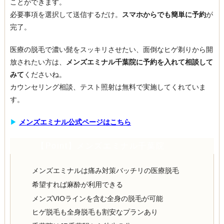
ことができます。
必要事項を選択して送信するだけ。
スマホからでも簡単に予約
が
完了。
医療の脱毛で濃い髭をスッキリさせたい、面倒なヒゲ剃りから開
放されたい方は、
メンズエミナル千葉院に予約を入れて相談して
みて
くださいね。
カウンセリング相談、テスト照射は無料で実施してくれていま
す。
▶︎
メンズエミナル公式ページはこちら
【Point】メンズエミナル千葉院
メンズエミナルは痛み対策バッチリの医療脱毛
希望すれば麻酔が利用できる
メンズVIOラインを含む全身の脱毛が可能
ヒゲ脱毛も全身脱毛も割安なプランあり