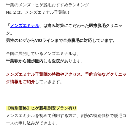
千葉のメンズ・ヒゲ脱毛おすすめランキング
No.２は、メンズエミナル千葉院！
「
メンズエミナル
」は痛み対策にこだわった医療脱毛クリニッ
ク。
男性のヒゲからVIOラインまで全身脱毛に対応しています。
全国に展開しているメンズエミナルは、
千葉駅から徒歩圏内にも医院
があります。
メンズエミナル千葉院の特徴やアクセス、予約方法などクリニッ
ク情報をご紹介
していきます。
【特別価格】ヒゲ脱毛割安プラン有り
メンズエミナルを初めて利用する方に、割安の特別価格で脱毛コ
ースの申し込みができます。