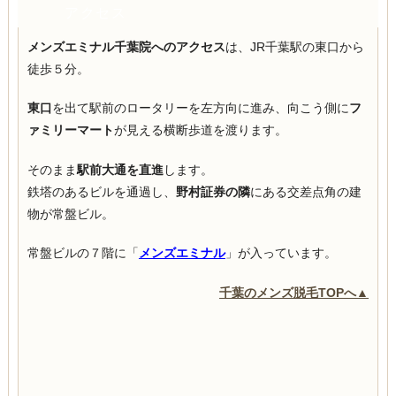
アクセス
メンズエミナル千葉院へのアクセス
は、JR千葉駅の東口から
徒歩５分。
東口
を出て駅前のロータリーを左方向に進み、向こう側に
フ
ァミリーマート
が見える横断歩道を渡ります。
そのまま
駅前大通を直進
します。
鉄塔のあるビルを通過し、
野村証券の隣
にある交差点角の建
物が常盤ビル。
常盤ビルの７階に「
メンズエミナル
」が入っています。
千葉のメンズ脱毛TOPへ▲