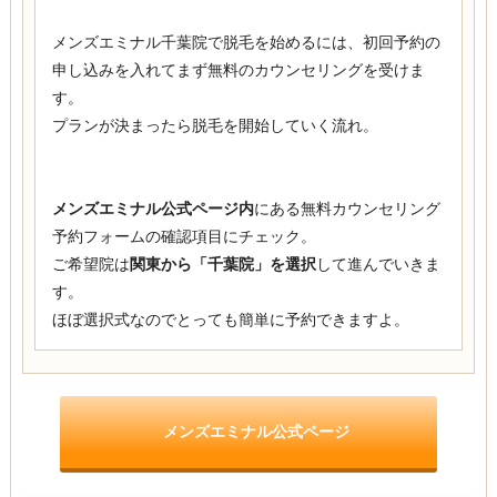
メンズエミナル千葉院で脱毛を始めるには、初回予約の
申し込みを入れてまず無料のカウンセリングを受けま
す。
プランが決まったら脱毛を開始していく流れ。
メンズエミナル公式ページ内
にある無料カウンセリング
予約フォームの確認項目にチェック。
ご希望院は
関東から「千葉院」を選択
して進んでいきま
す。
ほぼ選択式なのでとっても簡単に予約できますよ。
メンズエミナル公式ページ