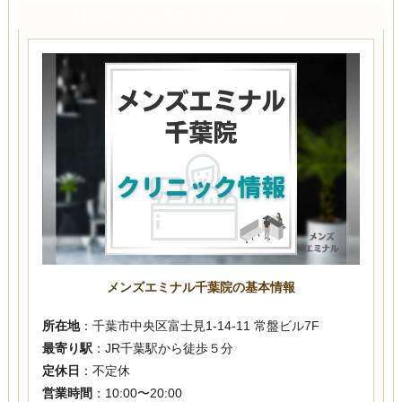
【特徴】メンズエミナル千葉院
メンズエミナル千葉院の基本情報
所在地
：千葉市中央区富士見1-14-11 常盤ビル7F
最寄り駅
：JR千葉駅から徒歩５分
定休日
：不定休
営業時間
：10:00〜20:00