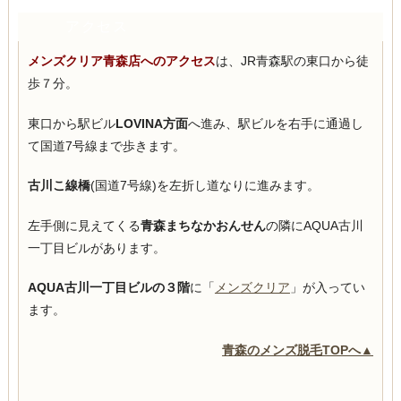
アクセス
メンズクリア青森店へのアクセス
は、JR青森駅の東口から徒
歩７分。
東口から駅ビル
LOVINA方面
へ進み、駅ビルを右手に通過し
て国道7号線まで歩きます。
古川こ線橋
(国道7号線)を左折し道なりに進みます。
左手側に見えてくる
青森まちなかおんせん
の隣にAQUA古川
一丁目ビルがあります。
AQUA古川一丁目ビルの３階
に「
メンズクリア
」が入ってい
ます。
青森のメンズ脱毛TOPへ▲