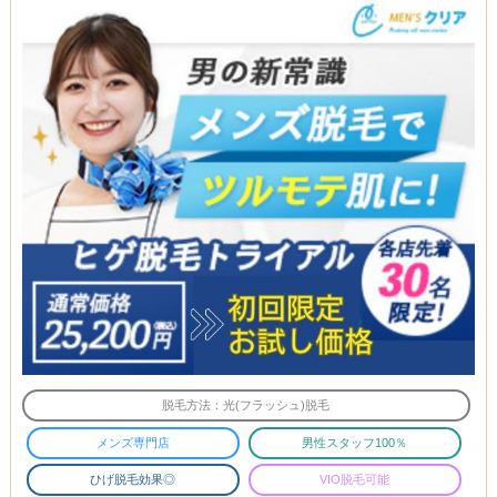
脱毛方法：光(フラッシュ)脱毛
メンズ専門店
男性スタッフ100％
ひげ脱毛効果◎
VIO脱毛可能